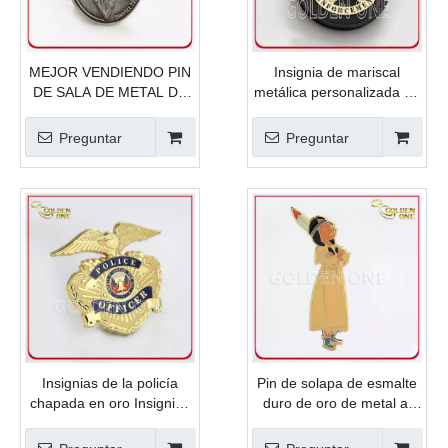
MEJOR VENDIENDO PIN
Insignia de mariscal
DE SALA DE METAL DE
metálica personalizada de
METAL DE PLATA 3D
oro plateado con soporte
de cuero genuino
Preguntar
Preguntar
Insignias de la policía
Pin de solapa de esmalte
chapada en oro Insignias
duro de oro de metal al
del ejército con alta
por mayor
calidad