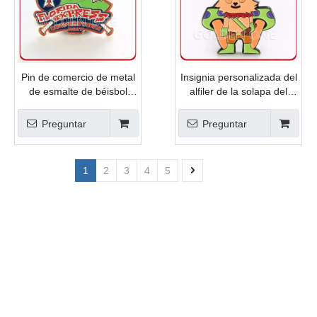
Pin de comercio de metal
Insignia personalizada del
de esmalte de béisbol
alfiler de la solapa del
hecho a medida
esmalte negro teñido del
metal
Preguntar
Preguntar
1
2
3
4
5