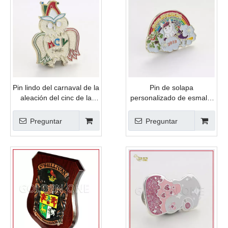
Pin lindo del carnaval de la
Pin de solapa
aleación del cinc de la
personalizado de esmalte
forma linda de encargo del
suave de color de relleno
esmalte suave del regalo
de arco iris de metal de
Preguntar
Preguntar
de la promoción de alta
alta calidad de ventas
calidad
calientes