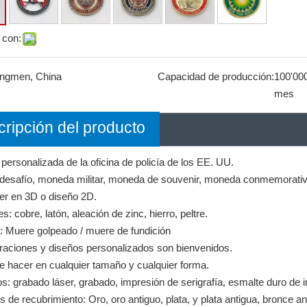
 con:
angmen, China
Capacidad de producción:
100'000
mes
ripción del producto
ersonalizada de la oficina de policía de los EE. UU.
 desafío, moneda militar, moneda de souvenir, moneda conmemorati
er en 3D o diseño 2D.
s: cobre, latón, aleación de zinc, hierro, peltre.
: Muere golpeado / muere de fundición
traciones y diseños personalizados son bienvenidos.
 hacer en cualquier tamaño y cualquier forma.
: grabado láser, grabado, impresión de serigrafía, esmalte duro de im
 de recubrimiento: Oro, oro antiguo, plata, y plata antigua, bronce antig