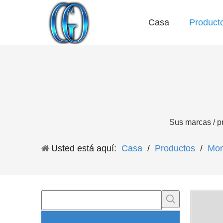
Casa
Product
Preguntas más frecuentes
Sus marcas / p
Usted está aquí:
Casa
/
Productos
/
Mon