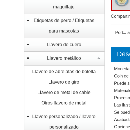
maquillaje
Compartir
Etiquetas de perro / Etiquetas
para mascotas
Port:
Ji
Llavero de cuero
Desc
Llavero metálico
Moneda p
Llavero de abrelatas de botella
Coin de
Llavero de giro
Puede s
Materiale
Llavero de metal de cable
Proceso
Otros llavero de metal
Las ilus
Se puede
Llavero personalizado / llavero
Acabados
Opciones
personalizado