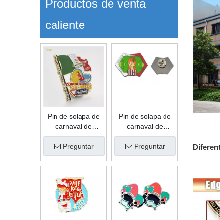
Productos de venta
caliente
Pin de solapa de
Pin de solapa de
carnaval de
carnaval de
aleación de zinc
aleación de zinc
con forma de
con forma de
Preguntar
Preguntar
Diferen
moda de recuerdo
recuerdo
personalizado de
personalizado de
esmalte suave de
esmalte suave de
regalo de gran
regalo de
oferta
promoción de alta
calidad