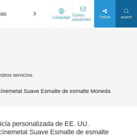
ias
Contáctenos
Correo
Follow
search
Language
electrónico
tros servicios.
icínemetal Suave Esmalte de esmalte Moneda
icía personalizada de EE. UU.
cínemetal Suave Esmalte de esmalte