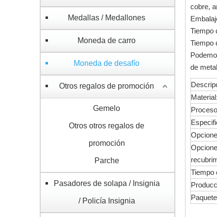
cobre, a
Medallas / Medallones
Embalaje
Tiempo d
Moneda de carro
Tiempo d
Podemos
Moneda de desafío
de metal
Descrip
Otros regalos de promoción
Material
Gemelo
Proceso
Especif
Otros otros regalos de
Opciones
promoción
Opcione
recubrim
Parche
Tiempo 
Pasadores de solapa / Insignia
Producc
Paquete
/ Policía Insignia