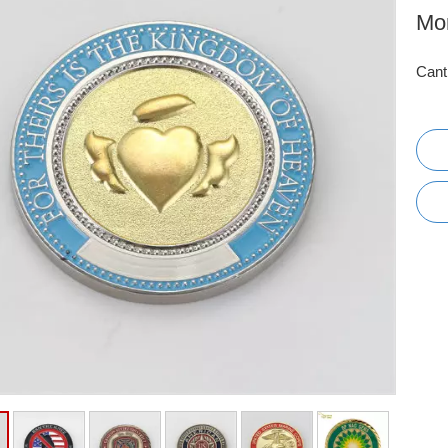
Mo
Cant