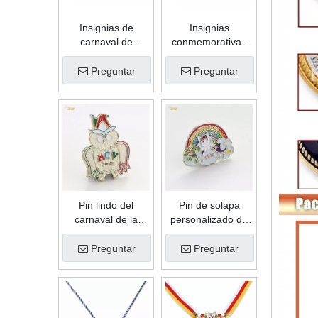
Insignias de
Insignias
carnaval de
conmemorativas
aleación de zinc
del carnaval del
con forma de
deporte del metal
Preguntar
Preguntar
recuerdo
del oro de la
personalizado de
antigüedad del
esmalte suave de
logotipo de
regalo de
encargo de la
promoción de alta
buena calidad
calidad
Pin lindo del
Pin de solapa
carnaval de la
personalizado de
aleación del cinc
esmalte suave de
de la forma linda
color de relleno de
Preguntar
Preguntar
de encargo del
arco iris de metal
esmalte suave del
de alta calidad de
regalo de la
ventas calientes
promoción de alta