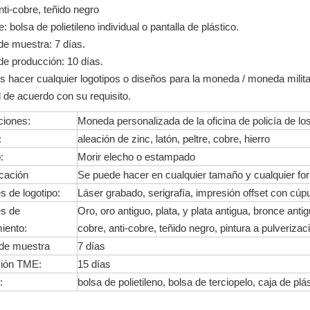
nti-cobre, teñido negro
: bolsa de polietileno individual o pantalla de plástico.
e muestra: 7 días.
e producción: 10 días.
 hacer cualquier logotipos o diseños para la moneda / moneda milit
 de acuerdo con su requisito.
ciones:
Moneda personalizada de la oficina de policía de l
:
aleación de zinc, latón, peltre, cobre, hierro
:
Morir elecho o estampado
icación
Se puede hacer en cualquier tamaño y cualquier fo
 de logotipo:
Láser grabado, serigrafía, impresión offset con cú
s de
Oro, oro antiguo, plata, y plata antigua, bronce antigu
iento:
cobre, anti-cobre, teñido negro, pintura a pulverizac
de muestra
7 días
ión TME:
15 días
:
bolsa de polietileno, bolsa de terciopelo, caja de plá