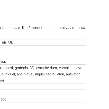
ar / moneda militar / moneda conmemorativa / moneda
os EE. UU.
rma.
pula epoxi, grabado, 3D, esmalte duro, esmalte suave
o, níquel, anti-níquel, níquel negro, latón, anti-latón,
ión
stico