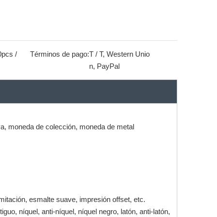
pcs /
Términos de pago:
T / T, Western Unio
n, PayPal
va, moneda de colección, moneda de metal
itación, esmalte suave, impresión offset, etc.
uo, níquel, anti-níquel, níquel negro, latón, anti-latón,