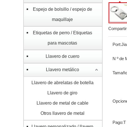
Espejo de bolsillo / espejo de
maquillaje
Compartir
Etiquetas de perro / Etiquetas
para mascotas
Port:
Ji
Llavero de cuero
N º de 
Llavero metálico
Tamaño
Llavero de abrelatas de botella
Llavero de giro
Opcione
Llavero de metal de cable
Otros llavero de metal
Pago:
T
Llavero personalizado / llavero