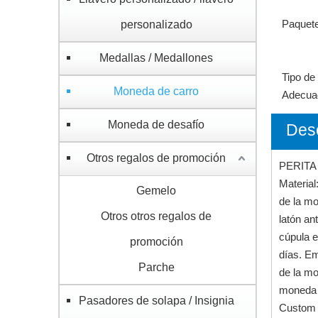
Paquete
personalizado
Medallas / Medallones
Tipo de
Moneda de carro
Adecua
Moneda de desafío
Desc
Otros regalos de promoción
PERITA
Materia
Gemelo
de la mo
Otros otros regalos de
latón an
cúpula e
promoción
días. Em
Parche
de la mo
moneda d
Pasadores de solapa / Insignia
Custom M