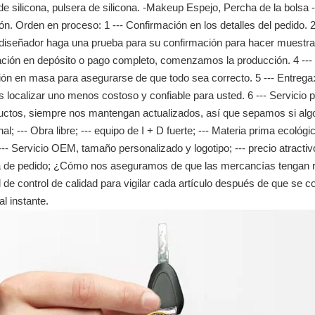
de silicona, pulsera de silicona. -Makeup Espejo, Percha de la bolsa -
n. Orden en proceso: 1 --- Confirmación en los detalles del pedido. 
diseñador haga una prueba para su confirmación para hacer muestra
ción en depósito o pago completo, comenzamos la producción. 4 ---
ón en masa para asegurarse de que todo sea correcto. 5 --- Entrega:
localizar uno menos costoso y confiable para usted. 6 --- Servicio 
uctos, siempre nos mantengan actualizados, así que sepamos si algo 
nal; --- Obra libre; --- equipo de I + D fuerte; --- Materia prima ecológ
 --- Servicio OEM, tamaño personalizado y logotipo; --- precio atractivo
 de pedido; ¿Cómo nos aseguramos de que las mercancías tengan 
 de control de calidad para vigilar cada artículo después de que se c
al instante.