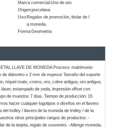
Marca comercial:
Uno de oro
Origen:
porcelana
Uso:
Regalos de promoción, titular de l
a moneda.
Forma:
Geometría
AL LLAVE DE MONEDA Proceso: matrimonio
m de diámetro x 2 mm de espesor Tamaño del soporte
 níquel mate, cromo, oro, cobre antiguo, oro antiguo,
n láser, estampado de seda, impresión offset con
empo de muestra: 7 días. Tiempo de producción: 15
emos hacer cualquier logotipos o diseños en el llavero
del trolley / llavero de la moneda de trolley / de la
Nuestros otros principales rangos de productos: -
ar de la tarjeta, regalo de souvenirs. -Allenge moneda,