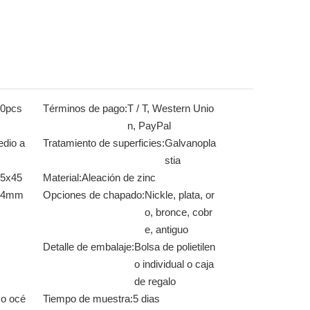
00pcs
Términos de pago:
T / T, Western Unio
n, PayPal
dio a
Tratamiento de superficies:
Galvanopla
stia
5x45
Material:
Aleación de zinc
x4mm
Opciones de chapado:
Nickle, plata, or
o, bronce, cobr
e, antiguo
Detalle de embalaje:
Bolsa de polietilen
o individual o caja
de regalo
 o océ
Tiempo de muestra:
5 dias