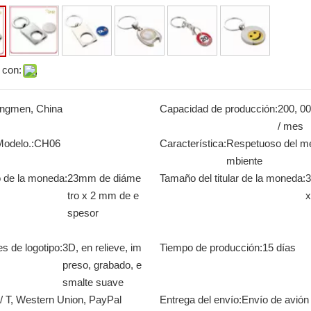
 con:
angmen, China
Capacidad de producción:
200, 0
/ mes
Modelo.:
CH06
Característica:
Respetuoso del me
mbiente
 de la moneda:
23mm de diáme
Tamaño del titular de la moneda:
3
tro x 2 mm de e
spesor
s de logotipo:
3D, en relieve, im
Tiempo de producción:
15 días
preso, grabado, e
smalte suave
 / T, Western Union, PayPal
Entrega del envío:
Envío de avión