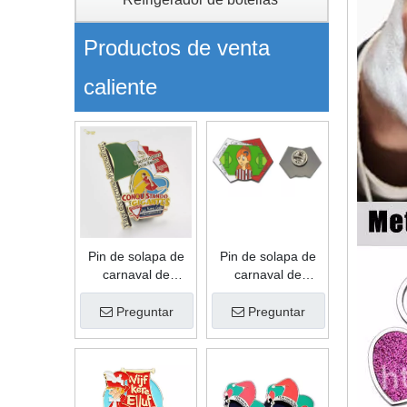
Productos de venta
caliente
Pin de solapa de
Pin de solapa de
carnaval de
carnaval de
aleación de zinc
aleación de zinc
con forma de
con forma de
Preguntar
Preguntar
moda de recuerdo
recuerdo
personalizado de
personalizado de
esmalte suave de
esmalte suave de
regalo de gran
regalo de
oferta
promoción de alta