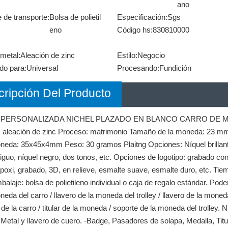
ano
 de transporte:
Bolsa de polietil
Especificación:
Sgs
eno
Código hs:
830810000
 metal:
Aleación de zinc
Estilo:
Negocio
do para:
Universal
Procesando:
Fundición
ripción Del Producto
 PERSONALIZADA NICHEL PLAZADO EN BLANCO CARRO DE MET
l: aleación de zinc Proceso: matrimonio Tamaño de la moneda: 23 m
neda: 35x45x4mm Peso: 30 gramos Plaitng Opciones: Níquel brillante,
tiguo, níquel negro, dos tonos, etc. Opciones de logotipo: grabado co
poxi, grabado, 3D, en relieve, esmalte suave, esmalte duro, etc. Ti
balaje: bolsa de polietileno individual o caja de regalo estándar. Pod
neda del carro / llavero de la moneda del trolley / llavero de la moneda 
e la carro / titular de la moneda / soporte de la moneda del trolley. 
etal y llavero de cuero. -Badge, Pasadores de solapa, Medalla, Titul