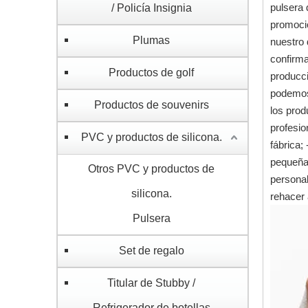
pulsera 
/ Policía Insignia
promoció
Plumas
nuestro 
confirma
Productos de golf
producci
podemos 
Productos de souvenirs
los prod
profesio
PVC y productos de silicona.
fábrica;
pequeña
Otros PVC y productos de
personal
silicona.
rehacer 
Pulsera
Set de regalo
Titular de Stubby /
Refrigerador de botellas