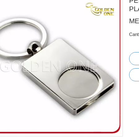
PE
PL
ME
Cant