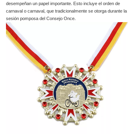
oro, latón, cobre, latón antiguo,
oro antiguo, cobre antiguo,
teñido negro, dos tonos, pintura
a pulverización, anodizado,
níquel negro, etc.
Tiempo de muestra: 4 días
Tiempo de producción: 20-22
días
Accesorios: con cordón
Embalaje: bolsa de polietileno
individual o caja de regalo
Historia y tradición De Karneval Orden
Mientras que muchos tontos entusiastas y juerguistas siguen
con entusiasmo los desfiles del lunes y se visten para celebrar