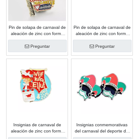
Pin de solapa de carnaval de
Pin de solapa de carnaval de
aleación de zinc con forma
aleación de zinc con forma
de moda de recuerdo
de recuerdo personalizado
personalizado de esmalte
de esmalte suave de regalo
Preguntar
Preguntar
suave de regalo de gran
de promoción de alta calidad
oferta
Insignias de carnaval de
Insignias conmemorativas
aleación de zinc con forma
del carnaval del deporte del
de recuerdo personalizado
metal del oro de la
de esmalte suave de regalo
antigüedad del logotipo de
Preguntar
Preguntar
de promoción de alta calidad
encargo de la buena calidad