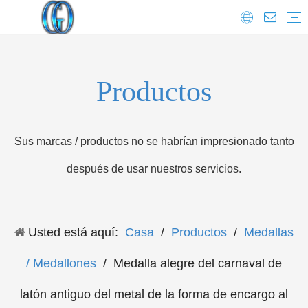
Preguntas más frecuentes
Productos
Sus marcas / productos no se habrían impresionado tanto
después de usar nuestros servicios.
Usted está aquí:
Casa
/
Productos
/
Medallas
/ Medallones
/
Medalla alegre del carnaval de
latón antiguo del metal de la forma de encargo al
por mayor barata con la cinta regular