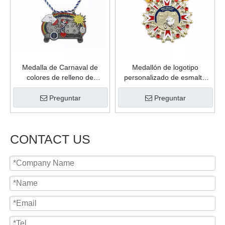
Medalla de Carnaval de
Medallón de logotipo
colores de relleno de
personalizado de esmalte
fundición de forma
suave de aleación de zinc de
personalizada de plata
regalo personal de oro
Preguntar
Preguntar
antigua de Metal de buena
brillante de producto de
calidad para regalo de
venta caliente
celebración
CONTACT US