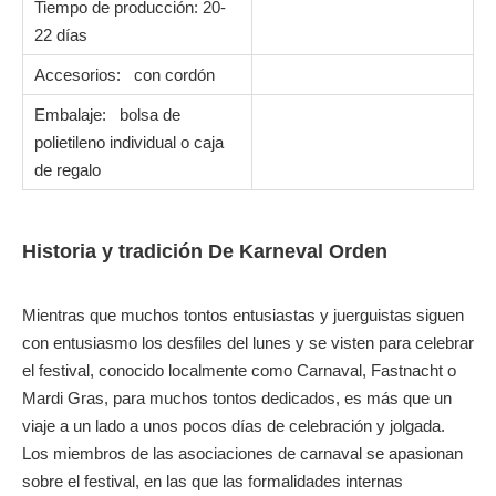
Opciones de material:
Aleación de zinc, latón, acero
(hierro), cobre
Proceso: fundición
Tamaño: puede ser
personalizado
Opciones de logotipo: Láser
grabado, impresión de seda,
impresión offset con cúpula
epoxi, grabado, 3D, en relieve,
debossed, esmalte suave,
esmalte duro de imitación, etc.
Opciones de recubrimiento:
níquel brillante, níquel mate,