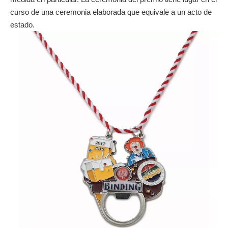
La historia de la orden
Incluso hoy en día, sin embargo, muchos pedidos contienen
motivos humorísticos y, a veces, se burlan de la justicia al
estilo del carnaval. En los primeros tiempos, se representan
eventos históricos importantes en las órdenes de carnaval,
incluida la historia, los edificios y la política local. Las
personalidades del carnaval, la política y la iglesia también
recibieron un lugar especial en las distintas órdenes.
Entonces, como ahora, el mensaje de los pedidos del carnaval
oscila entre la declaración gráfica, la burla y el homenaje
significativo.