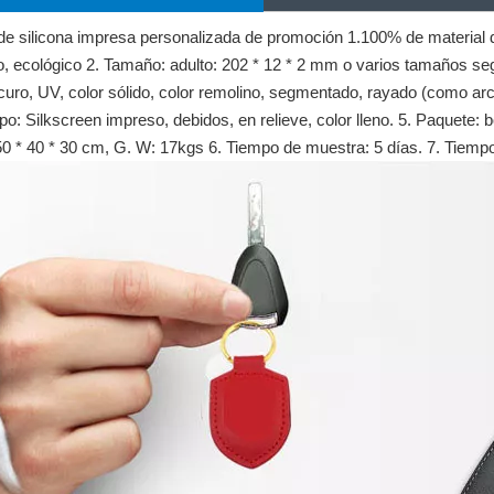
de silicona impresa personalizada de promoción 1.100% de material de
o, ecológico 2. Tamaño: adulto: 202 * 12 * 2 mm o varios tamaños seg
curo, UV, color sólido, color remolino, segmentado, rayado (como arco
ipo: Silkscreen impreso, debidos, en relieve, color lleno. 5. Paquete:
50 * 40 * 30 cm, G. W: 17kgs 6. Tiempo de muestra: 5 días. 7. Tiempo