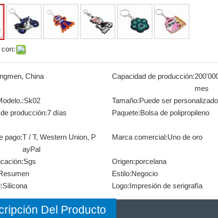
 con:
angmen, China
Capacidad de producción:
200'000
mes
Modelo.:
Sk02
Tamaño:
Puede ser personalizado
de producción:
7 días
Paquete:
Bolsa de polipropileno
e pago:
T / T, Western Union, P
Marca comercial:
Uno de oro
ayPal
icación:
Sgs
Origen:
porcelana
Resumen
Estilo:
Negocio
:
Silicona
Logo:
Impresión de serigrafía
ripción Del Producto