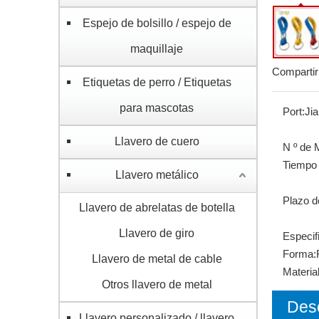
Espejo de bolsillo / espejo de
maquillaje
Compartir
Etiquetas de perro / Etiquetas
para mascotas
Port:
Ji
Llavero de cuero
N º de 
Tiempo 
Llavero metálico
Plazo d
Llavero de abrelatas de botella
Llavero de giro
Especif
Forma:
Llavero de metal de cable
Material
Otros llavero de metal
Desc
Llavero personalizado / llavero