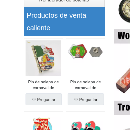
Productos de venta
caliente
Pin de solapa de
Pin de solapa de
carnaval de
carnaval de
aleación de zinc
aleación de zinc
con forma de
con forma de
Preguntar
Preguntar
moda de recuerdo
recuerdo
personalizado de
personalizado de
esmalte suave de
esmalte suave de
regalo de gran
regalo de
oferta
promoción de alta