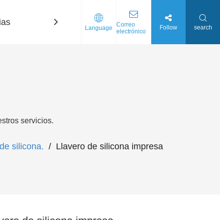
ias
Contáctenos
Correo
Follow
search
Language
electrónico
tros servicios.
e silicona.
/
Llavero de silicona impresa