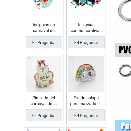
calidad
Insignias de
Insignias
carnaval de
conmemorativas
aleación de zinc
del carnaval del
con forma de
deporte del metal
Preguntar
Preguntar
recuerdo
del oro de la
personalizado de
antigüedad del
esmalte suave de
logotipo de
regalo de
encargo de la
promoción de alta
buena calidad
calidad
Pin lindo del
Pin de solapa
carnaval de la
personalizado de
aleación del cinc
esmalte suave de
de la forma linda
color de relleno de
Preguntar
Preguntar
de encargo del
arco iris de metal
esmalte suave del
de alta calidad de