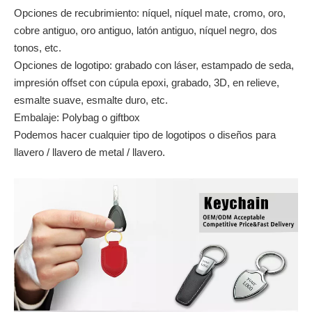
Port:
Jiangmen, China
Capacidad de producción:
200'000pcs / mes
Términos de pago:
T / T, Western Union, PayPal
Descripción del producto
Llavero de metal de esmalte suave de forma de
flor
Material: aleación de zinc
Proceso: matrimonio
Tamaño: 90x32x5mm
Opciones de recubrimiento: níquel, níquel mate, cromo, oro,
cobre antiguo, oro antiguo, latón antiguo, níquel negro, dos
tonos, etc.
Opciones de logotipo: grabado con láser, estampado de seda,
impresión offset con cúpula epoxi, grabado, 3D, en relieve,
esmalte suave, esmalte duro, etc.