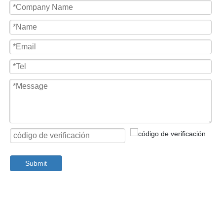
correcto.
5 --- Entrega: por servicios de mensajería, bajo su cuenta, o
podemos localizar uno menos costoso y confiable para usted.
6 --- Servicio postventa. Una vez que usted o sus clientes
obtengan los productos, siempre nos mantengan actualizados,
así que sepamos si algo debe mejorarse.
Nuestra ventaja:
--- fabricante profesional;
--- Obra libre;
--- equipo de I + D fuerte;
--- Materia prima ecológica;
--- Cargo de muestra barata;
--- Ventas directas de fábrica;
--- Servicio OEM, tamaño personalizado y logotipo;
--- precio atractivo;
--- Servicio satisfecho;
--- Se acepta la cantidad pequeña de pedido;