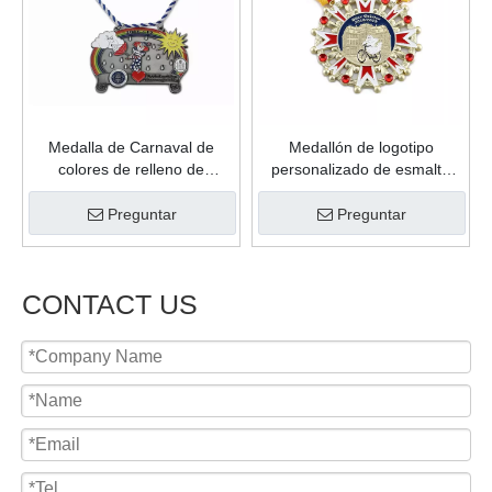
Medalla de Carnaval de
Medallón de logotipo
colores de relleno de
personalizado de esmalte
fundición de forma
suave de aleación de zinc de
personalizada de plata
regalo personal de oro
Preguntar
Preguntar
antigua de Metal de buena
brillante de producto de
calidad para regalo de
venta caliente
celebración
CONTACT US