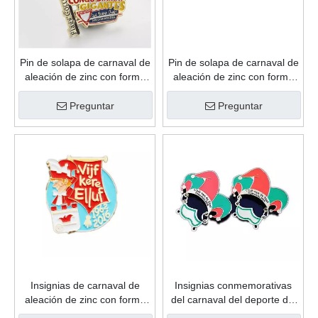
de moda de recuerdo
de recuerdo personalizado
personalizado de esmalte
de esmalte suave de regalo
Preguntar
Preguntar
suave de regalo de gran
de promoción de alta calidad
oferta
Insignias de carnaval de
Insignias conmemorativas
aleación de zinc con forma
del carnaval del deporte del
de recuerdo personalizado
metal del oro de la
de esmalte suave de regalo
antigüedad del logotipo de
Preguntar
Preguntar
de promoción de alta calidad
encargo de la buena calidad