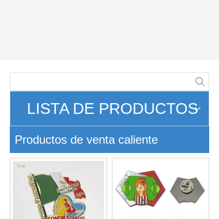
LISTA DE PRODUCTOS
Productos de venta caliente
Pin de solapa de carnaval de
Pin de solapa de carnaval de
aleación de zinc con forma
aleación de zinc con forma