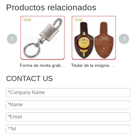
titular de llavero
Anillo de llaves de Louis Vuitton
Anillos de llavero
Alternativas de anillo de llaves
Alarma de anillo de llaves
Problemas de la aplicación del anillo de llaves
Anexo de llavero
Productos relacionados
Forma de moda grabado mate níquel llavero llavero
Titular de la insignia de cuero genuino del emblema del ejército 3D