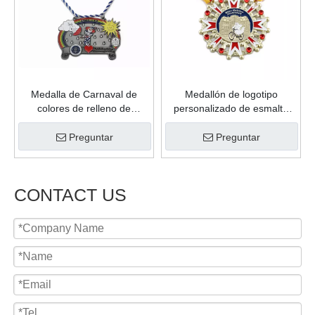
Medalla de Carnaval de
Medallón de logotipo
colores de relleno de
personalizado de esmalte
fundición de forma
suave de aleación de zinc de
personalizada de plata
regalo personal de oro
Preguntar
Preguntar
antigua de Metal de buena
brillante de producto de
calidad para regalo de
venta caliente
celebración
CONTACT US