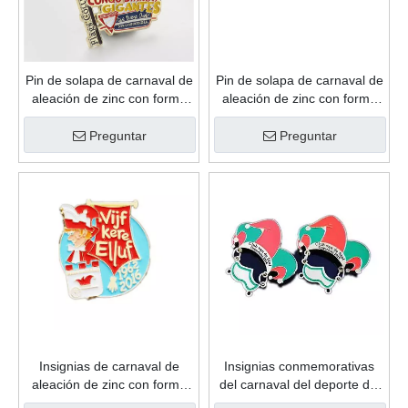
Pin de solapa de carnaval de
Pin de solapa de carnaval de
aleación de zinc con forma
aleación de zinc con forma
de moda de recuerdo
de recuerdo personalizado
personalizado de esmalte
de esmalte suave de regalo
Preguntar
Preguntar
suave de regalo de gran
de promoción de alta calidad
oferta
Insignias de carnaval de
Insignias conmemorativas
aleación de zinc con forma
del carnaval del deporte del
de recuerdo personalizado
metal del oro de la
de esmalte suave de regalo
antigüedad del logotipo de
Preguntar
Preguntar
de promoción de alta calidad
encargo de la buena calidad