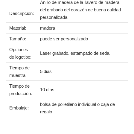
--- precio atractivo;
--- Servicio satisfecho;
--- Se acepta la cantidad pequeña de pedido;
¿Cómo nos aseguramos de que las mercancías tengan razón
antes del envío?
Hemos experimentado personal de control de calidad para
vigilar cada artículo después de que se complete cada
proceso y eliminen los defectos y la rehacer al instante.
Anillo de madera de la llavero de madera del
grabado del corazón de buena calidad
Descripción:
personalizada
Material:
madera
Tamaño:
puede ser personalizado
Opciones
Láser grabado, estampado de seda.
de logotipo: