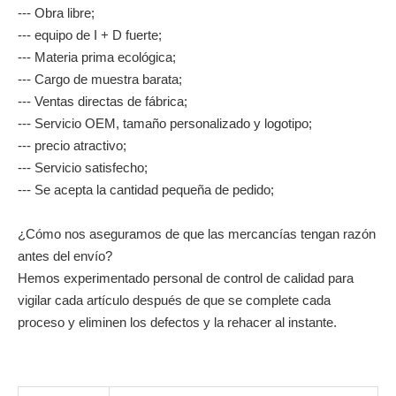
completo, comenzamos la producción.
4 --- Le enviaremos fotos de productos terminados de la
producción en masa para asegurarse de que todo sea
correcto.
5 --- Entrega: por servicios de mensajería, bajo su cuenta, o
podemos localizar uno menos costoso y confiable para usted.
6 --- Servicio postventa. Una vez que usted o sus clientes
obtengan los productos, siempre nos mantengan actualizados,
así que sepamos si algo debe mejorarse.
Nuestra ventaja:
--- fabricante profesional;
--- Obra libre;
--- equipo de I + D fuerte;
--- Materia prima ecológica;
--- Cargo de muestra barata;
--- Ventas directas de fábrica;
--- Servicio OEM, tamaño personalizado y logotipo;