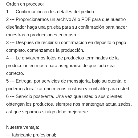
madera de acuerdo con su requisito.
Nuestros otros principales rangos de productos:
-Custom Metal y llavero de cuero.
-Badge, Pasadores de solapa, Medalla, Titular de la tarjeta,
regalo de souvenirs.
-Allenge moneda, pulsera de silicona, pulsera de silicona.
-Makeup Espejo, Percha de la bolsa
-Bottle Abreer, etiqueta de perro, otros regalos de promoción.
Orden en proceso:
1 --- Confirmación en los detalles del pedido.
2 --- Proporcionarnos un archivo AI o PDF para que nuestro
diseñador haga una prueba para su confirmación para hacer
muestras o producciones en masa.
3 --- Después de recibir su confirmación en depósito o pago